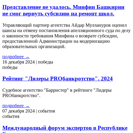
Представление не удалось. Минфин Башкирии
не смог вернуть субсидию на ремонт школ.
Управляющий партнер агентства Айдар Муллануров оценил
шансы на отмену постановления апелляционного суда по делу
о законности требования Минфина о возврате субсидии,
предоставленной Администрации на модернизацию
образовательных организаций.
подробнее →
16
декабря 2024
| победы
победы
Рейтинг "Лидеры PROбанкротство". 2024
Судебное агентство "Барристер" в рейтинге "Лидеры
PROбанкротство".
подробнее →
07
декабря 2024
| события
события
Международный форум экспертов в Республике