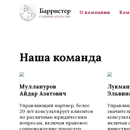
Перейти к основному содержанию
О компании
Ком
Наша команда
Муллануров
Лукман
Айдар Азатович
Эльвин
Управляющий партнер, более
Управляю
20 лет консультирует клиентов
значител
по различным юридическим
консульт
вопросам, включая правовое
включая 
сопровождение процедур
инвестиц