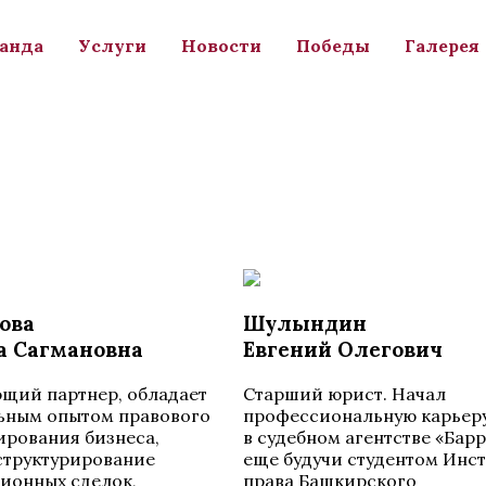
анда
Услуги
Новости
Победы
Галерея
ова
Шулындин
а Сагмановна
Евгений Олегович
щий партнер, обладает
Cтарший юрист. Начал
ьным опытом правового
профессиональную карьер
ирования бизнеса,
в судебном агентстве «Бар
структурирование
еще будучи студентом Инст
ионных сделок,
права Башкирского