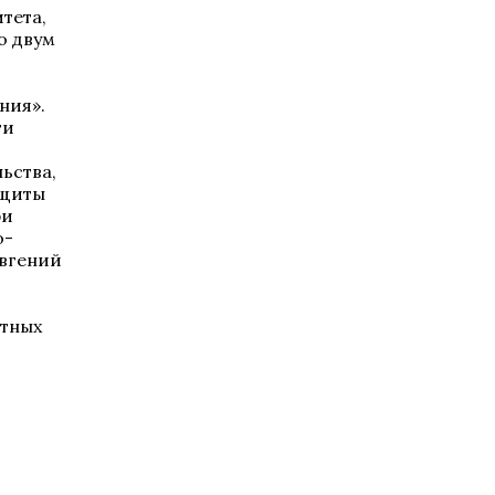
тета,
о двум
ния».
ти
ьства,
ащиты
ри
о-
Евгений
стных