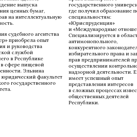
дение выпуска
государственного универси
ния ценных бумаг,
где получил образование п
рав на интеллектуальную
специальностям:
ность.
«Юриспруденция»
и «Международные отноше
ния судебного агентства
Специализируется в облас
ер» приобрела опыт
антимонопольного,
ия и руководства
конкурентного законодател
ской службой
избирательного права и з
его в Республике
прав предпринимателей п
 в сфере пищевой
осуществлении контрольн
нности. Эльвина
надзорной деятельности. 
 юридический факультет
имеет успешный опыт
ого государственного
представления интересов
тета.
в сложных процессах изве
общественных деятелей
Республики.