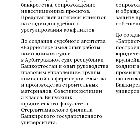
банкротства, сопровождение
сопровож
инвестиционных проектов.
и обраще
Представляет интересы клиентов
защиту п
на стадии досудебного
собствен
урегулирования конфликтов.
До созда
До создания судебного агентства
«Баррист
«Барристер» имел опыт работы
построен
помощником судьи
юридиче
в Арбитражном суде республики
крупнейш
Башкортостан и опыт руководства
холдинга
правовым управлением группы
промышле
компаний в сфере строительства
окончила
и производства строительных
Башкирск
материалов. Советник юстиции
универси
3 класса. Выпускник
юридического факультета
Стерлитамакского филиала
Башкирского государственного
университета.