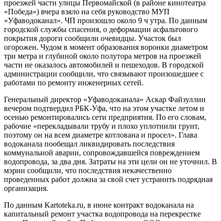
проезжей части улицы Первомайской (в районе кинотеатра
«Победа») вчера взяло на себя руководство МУП
«Уфаводоканал». ЧП произошло около 9 ч утра. По данным
городской службы спасения, о деформации асфальтового
покрытия дороги сообщили очевидцы. Участок был
огорожен. Чудом в момент образования воронки диаметром
три метра и глубиной около полутора метров на проезжей
части не оказалось автомобилей и пешеходов. В городской
администрации сообщили, что связывают произошедшее с
работами по ремонту инженерных сетей.
Генеральный директор «Уфаводоканала» Аскар Файзуллин
вечером подтвердил РБК-Уфа, что на этом участке летом и
осенью ремонтировались сети предприятия. По его словам,
рабочие «перекладывали трубу и плохо уплотнили грунт,
поэтому он на всем диаметре котлована и просел». Глава
водоканала пообещал ликвидировать последствия
коммунальной аварии, сопровождавшейся повреждением
водопровода, за два дня. Затраты на эти цели он не уточнил. В
мэрии сообщили, что последствия некачественно
проведенных работ должна за свой счет устранить подрядная
организация.
По данным Kartoteka.ru, в июне контракт водоканала на
капитальный ремонт участка водопровода на перекрестке