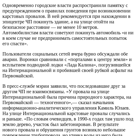
Одновременно городские власти распространили памятку с
предупреждением о правилах поведения при возникновении
карстовых провалов. В ней рекомендуется при нахождении в
эпицентре ЧП покинуть здание, а на улице отойти на
безопасное расстояние — не менее 10 метров.
Автомобилистам власти советуют покинуть автомобиль «и ни
в коем случае не предпринимать самостоятельных попыток
его спасти».
Пользователи социальных сетей вчера бурно обсуждали обе
аварии. Воронки сравнивали с «порталами к центру земли» и
всплытием подводной лодки «Лада Калина», погрузившейся
на Интернациональной и пробившей своей рубкой асфальт на
Первомайской.
В пресс-службе мэрии заявили, что последовавшие друг за
другом ЧП не взаимосвязаны. «У провала на улице
Интернациональной была причина природного характера, на
Первомайской — техногенного»,— сказал начальник
информационно-аналитического управления Камиль Юлаев.
На улице Интернациональной карстовые провалы случались
и раньше. «По словам очевидцев, в 1990-х годах там ушло под
землю дерево, участок был забетонирован. В результате
нового провала и обрушения грунтов возникло небольшое
повреждение трубопровода, но утечка воды из него была