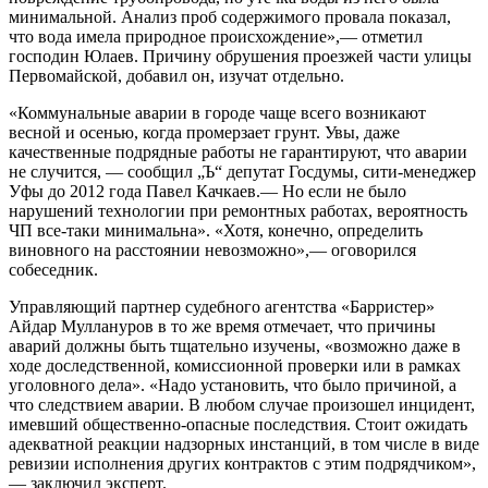
минимальной. Анализ проб содержимого провала показал,
что вода имела природное происхождение»,— отметил
господин Юлаев. Причину обрушения проезжей части улицы
Первомайской, добавил он, изучат отдельно.
«Коммунальные аварии в городе чаще всего возникают
весной и осенью, когда промерзает грунт. Увы, даже
качественные подрядные работы не гарантируют, что аварии
не случится, — сообщил „Ъ“ депутат Госдумы, сити-менеджер
Уфы до 2012 года Павел Качкаев.— Но если не было
нарушений технологии при ремонтных работах, вероятность
ЧП все-таки минимальна». «Хотя, конечно, определить
виновного на расстоянии невозможно»,— оговорился
собеседник.
Управляющий партнер судебного агентства «Барристер»
Айдар Муллануров в то же время отмечает, что причины
аварий должны быть тщательно изучены, «возможно даже в
ходе доследственной, комиссионной проверки или в рамках
уголовного дела». «Надо установить, что было причиной, а
что следствием аварии. В любом случае произошел инцидент,
имевший общественно-опасные последствия. Стоит ожидать
адекватной реакции надзорных инстанций, в том числе в виде
ревизии исполнения других контрактов с этим подрядчиком»,
— заключил эксперт.