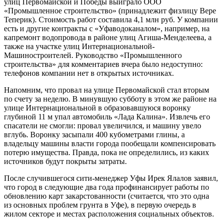
улиц Первомайской и Победы выиграло ООО
«Промышленное строительство» (принадлежит физлицу Вере
Теперик). Стоимость работ составила 4,1 млн руб. У компании
есть и другие контракты с «Уфаводоканалом», например, на
капремонт водопровода в районе улиц Агиша-Менделеева, а
также на участке улиц Интернациональной-
Машиностроителей. Руководство «Промышленного
строительства» для комментариев вчера было недоступно:
телефонов компании нет в открытых источниках.
Напомним, что провал на улице Первомайской стал вторым
по счету за неделю. В минувшую субботу в этом же районе на
улице Интернациональной в образовавшуюся воронку
глубиной 11 м упал автомобиль «Лада Калина». Извлечь его
спасатели не смогли: провал увеличился, и машину увело
вглубь. Воронку засыпали 400 кубометрами глины, а
владельцу машины власти города пообещали компенсировать
потерю имущества. Правда, пока не определились, из каких
источников будут покрыты затраты.
После случившегося сити-менеджер Уфы Ирек Ялалов заявил,
что город в следующие два года профинансирует работы по
обновлению карт закарстованности (считается, что это одна
из основных проблем грунта в Уфе), в первую очередь в
жилом секторе и местах расположения социальных объектов.