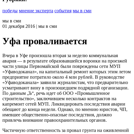
победы
мнение эксперта
события
мы в сми
мы в сми
01
декабря 2016
| мы в сми
Уфа проваливается
Вчера в Уфе произошла вторая за неделю коммунальная
авария — в результате образовавшейся воронки на проезжей
части улицы Первомайской были повреждены сети МУП
«Уфаводоканал», на капитальный ремонт которых этим летом
предприятие потратило около 4 млн рублей. В руководстве
«Уфаводоканала» заявили журналистам, что предварительно
усматривают вину в произошедшем подрядной организации.
По данным „Ъ“, речь идет об ООО «Промышленное
строительство», заключившем несколько контрактов на
капремонт сетей МУП. Ликвидировать последствия аварии
обещают до конца недели. Однако, по мнению юристов, ЧП,
имевшее общественно-опасные последствия, должно
привлечь внимание правоохранительных органов.
Частичную ответственность за провал грунта на оживленной