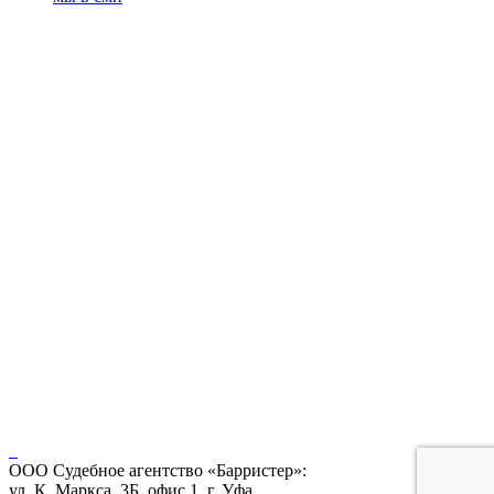
ООО Судебное агентство «Барристер»:
ул. К. Маркса, 3Б, офис 1, г. Уфа