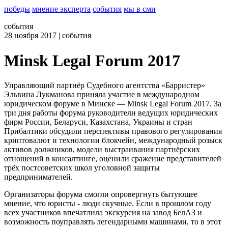
победы
мнение эксперта
события
мы в сми
события
28
ноября 2017
| события
Minsk Legal Forum 2017
Управляющий партнёр Судебного агентства «Барристер»
Эльвина Лукманова приняла участие в международном
юридическом форуме в Минске — Minsk Legal Forum 2017. За
три дня работы форума руководители ведущих юридических
фирм России, Беларуси, Казахстана, Украины и стран
Прибалтики обсудили перспективы правового регулирования
криптовалют и технологии блокчейн, международный розыск
активов должников, модели выстраивания партнёрских
отношений в консалтинге, оценили сражение представителей
трёх постсоветских школ уголовной защиты
предпринимателей.
Организаторы форума смогли опровергнуть бытующее
мнение, что юристы - люди скучные. Если в прошлом году
всех участников впечатлила экскурсия на завод БелАЗ и
возможность поуправлять легендарными машинами, то в этот