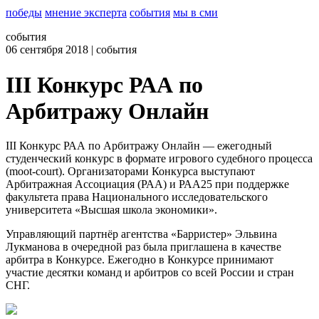
победы
мнение эксперта
события
мы в сми
события
06
сентября 2018
| события
III Конкурс РАА по
Арбитражу Онлайн
III Конкурс РАА по Арбитражу Онлайн — ежегодный
студенческий конкурс в формате игрового судебного процесса
(moot-court). Организаторами Конкурса выступают
Арбитражная Ассоциация (РАА) и РАА25 при поддержке
факультета права Национального исследовательского
университета «Высшая школа экономики».
Управляющий партнёр агентства «Барристер» Эльвина
Лукманова в очередной раз была приглашена в качестве
арбитра в Конкурсе. Ежегодно в Конкурсе принимают
участие десятки команд и арбитров со всей России и стран
СНГ.