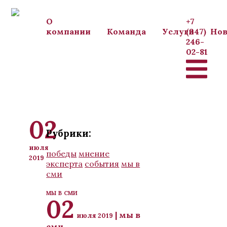
Перейти к основному содержанию
О
+7
компании
Команда
Услуги
(347)
Нов
246-
02-81
02
Рубрики:
июля
победы
мнение
2019
эксперта
события
мы в
сми
мы в сми
02
| мы в
июля 2019
сми