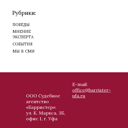
Рубрики:
победы
мнение
эксперта
события
мы в сми
E-mail:
office@barrister-
ООО Судебное
ufa.ru
агентство
«Барристер»:
ул. К. Маркса, 3Б,
офис 1, г. Уфа