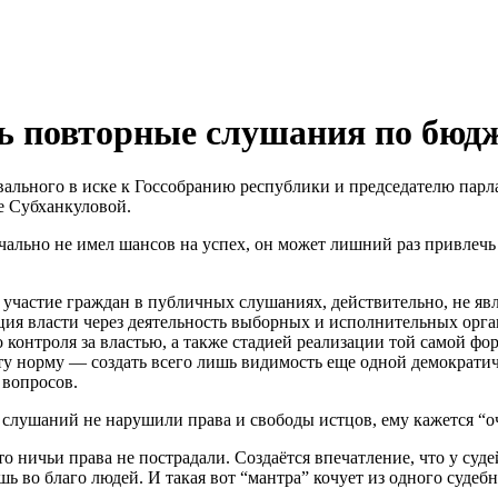
ть повторные слушания по бюд
ального в иске к Госсобранию республики и председателю парл
 Субханкуловой.
чально не имел шансов на успех, он может лишний раз привлеч
то участие граждан в публичных слушаниях, действительно, не я
ация власти через деятельность выборных и исполнительных орга
онтроля за властью, а также стадией реализации той самой фор
эту норму — создать всего лишь видимость еще одной демократи
 вопросов.
а слушаний не нарушили права и свободы истцов, ему кажется “о
что ничьи права не пострадали. Создаётся впечатление, что у с
ь во благо людей. И такая вот “мантра” кочует из одного судебн