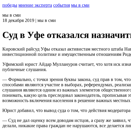
победы
мнение эксперта
события
мы в сми
мы в сми
18
декабря 2019
| мы в сми
Суд в Уфе отказался назначи
Кировский райсуд Уфы отказал активистам местного штаба Нав
инвестиционной политике и имущественным отношениям Риде
Уфимский юрист Айдар Муллануров считает, что хотя иск изна
публичные слушания.
— Формально, с точки зрения буквы закона, суд прав в том, ч
способами являются участие в выборах, референдумах, реализ
слушания являются одним из важных элементов общественного к
понимать, какую цель преследовал законодатель, прописывая 
возможность включения населения в решение важных местных
Юрист добавил, что вывод суда о том, что действия модератор
— Суд не дал оценку всем доводам истцов, а сразу же заявил, 
делали, никакие права граждан не нарушаются, все делается лиш