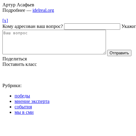
Артур Асафьев
Подробнее —
idelreal.org
[x]
Кому адресован ваш вопрос?
Укажит
Отправить
Поделиться
Поставить класс
Рубрики:
победы
мнение эксперта
события
мы в сми