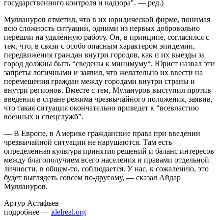
государственного контроля и надзора". — ред.)
Муллануров отметил, что в их юридической фирме, понимая
всю сложность ситуации, одними из первых добровольно
перешли на удалённую работу. Он, в принципе, согласился с
тем, что, в связи с особо опасным характером эпидемии,
передвижения граждан внутри городов, как и их выезды за
город должны быть “сведены к минимуму“. Юрист назвал эти
запреты логичными и заявил, что желательно их ввести на
перемещения граждан между городами внутри страны и
внутри регионов. Вместе с тем, Мулануров выступил против
введения в стране режима чрезвычайного положения, заявив,
что такая ситуация окончательно приведет к “всевластию
военных и спецслужб”.
— В Европе, в Америке гражданские права при введении
чрезвычайной ситуации не нарушаются. Там есть
определенная культура принятия решений и баланс интересов
между благополучием всего населения и правами отдельной
личности, в общем-то, соблюдается. У нас, к сожалению, это
будет выглядеть совсем по-другому, — сказал Айдар
Муллануров.
Артур Астафьев
подробнее —
idelreal.org