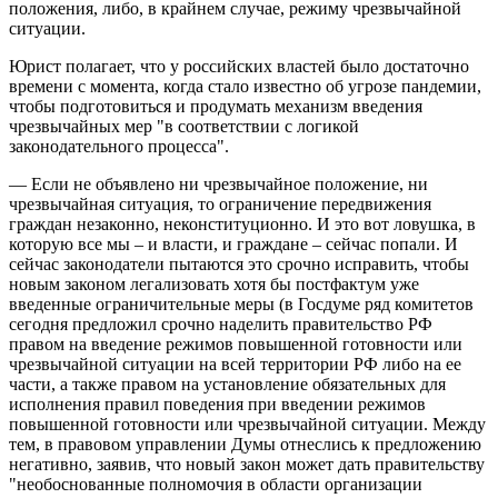
положения, либо, в крайнем случае, режиму чрезвычайной
ситуации.
Юрист полагает, что у российских властей было достаточно
времени с момента, когда стало известно об угрозе пандемии,
чтобы подготовиться и продумать механизм введения
чрезвычайных мер "в соответствии с логикой
законодательного процесса".
— Если не объявлено ни чрезвычайное положение, ни
чрезвычайная ситуация, то ограничение передвижения
граждан незаконно, неконституционно. И это вот ловушка, в
которую все мы – и власти, и граждане – сейчас попали. И
сейчас законодатели пытаются это срочно исправить, чтобы
новым законом легализовать хотя бы постфактум уже
введенные ограничительные меры (в Госдуме ряд комитетов
сегодня предложил срочно наделить правительство РФ
правом на введение режимов повышенной готовности или
чрезвычайной ситуации на всей территории РФ либо на ее
части, а также правом на установление обязательных для
исполнения правил поведения при введении режимов
повышенной готовности или чрезвычайной ситуации. Между
тем, в правовом управлении Думы отнеслись к предложению
негативно, заявив, что новый закон может дать правительству
"необоснованные полномочия в области организации