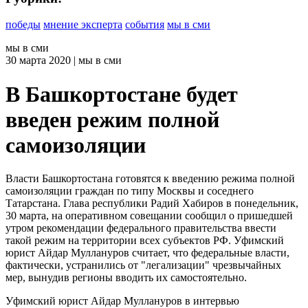
победы
мнение эксперта
события
мы в сми
мы в сми
30
марта 2020
| мы в сми
В Башкортостане будет
введен режим полной
самоизоляции
Власти Башкортостана готовятся к введению режима полной
самоизоляции граждан по типу Москвы и соседнего
Татарстана. Глава республики Радий Хабиров в понедельник,
30 марта, на оперативном совещании сообщил о пришедшей
утром рекомендации федерального правительства ввести
такой режим на территории всех субъектов РФ. Уфимский
юрист Айдар Муллануров считает, что федеральные власти,
фактически, устранились от "легализации" чрезвычайных
мер, вынудив регионы вводить их самостоятельно.
Уфимский юрист Айдар Муллануров в интервью