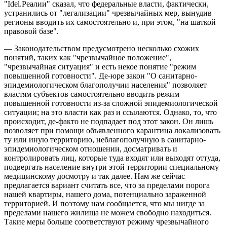
"Idel.Реалии" сказал, что федеральные власти, фактически,
устранились от "легализации" чрезвычайных мер, вынудив
регионы вводить их самостоятельно и, при этом, "на шаткой
правовой базе".
— Законодательством предусмотрено несколько схожих
понятий, таких как "чрезвычайное положение",
"чрезвычайная ситуация" и есть некое понятие "режим
повышенной готовности". Де-юре закон "О санитарно-
эпидемиологическом благополучии населения" позволяет
властям субъектов самостоятельно вводить режим
повышенной готовности из-за сложной эпидемиологической
ситуации; на это власти как раз и ссылаются. Однако, то, что
происходит, де-факто не подпадает под этот закон. Он лишь
позволяет при помощи объявленного карантина локализовать
ту или иную территорию, неблагополучную в санитарно-
эпидемиологическом отношении, досматривать и
контролировать лиц, которые туда входят или выходят оттуда,
подвергать население внутри этой территории специальному
медицинскому досмотру и так далее. Нам же сейчас
предлагается вариант считать все, что за пределами порога
нашей квартиры, нашего дома, потенциально зараженной
территорией. И поэтому нам сообщается, что мы нигде за
пределами нашего жилища не можем свободно находиться.
Такие меры больше соответствуют режиму чрезвычайного