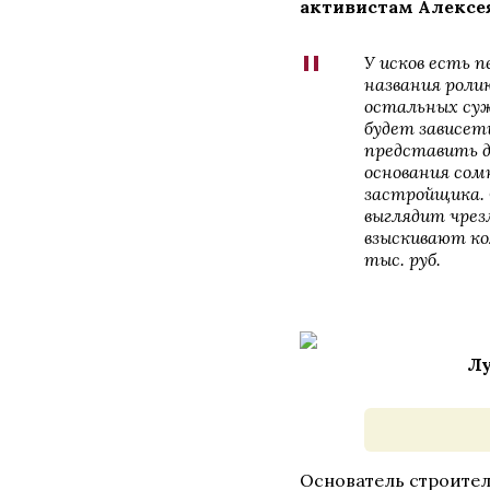
активистам Алексе
"
У исков есть 
названия роли
остальных суж
будет зависет
представить д
основания сом
застройщика.
выглядит чрезм
взыскивают ко
тыс. руб.
Лу
Основатель строител