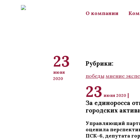
Перейти к основному содержанию
О компании
Ком
23
Рубрики:
июня
победы
мнение экспе
2020
23
|
июня 2020
За единоросса от
городских актив
Управляющий партн
оценила перспекти
ПСК-6, депутата го