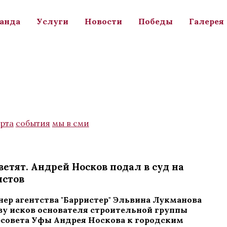
анда
Услуги
Новости
Победы
Галерея
рта
события
мы в сми
ветят. Андрей Носков подал в суд на
истов
ер агентства "Барристер" Эльвина Лукманова
ву исков основателя строительной группы
рсовета Уфы Андрея Носкова к городским