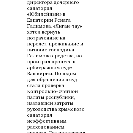
директора дочернего
санатория
«Юбилейный» в
Евпатории Рената
Галимова. «Янган-тау»
хотел вернуть
потраченные на
перелет, проживание и
питание господина
Галимова средства, но
проиграл процесс в
арбитражном суде
Башкирии. Поводом
для обращения в суд
стала проверка
Контрольно-счетной
палаты республики,
назвавшей затраты
руководства крымского
санатория
неэффективным
расходованием
средств. Суд поддержал