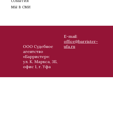
события
мы в сми
E-mail:
office@barrister-
ООО Судебное
ufa.ru
агентство
«Барристер»:
ул. К. Маркса, 3Б,
офис 1, г. Уфа