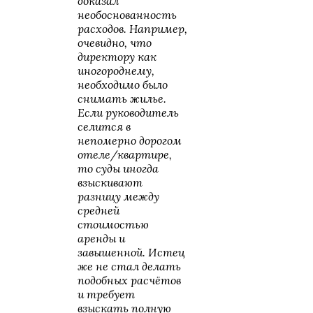
доказал
необоснованность
расходов. Например,
очевидно, что
директору как
иногороднему,
необходимо было
снимать жилье.
Если руководитель
селится в
непомерно дорогом
отеле/квартире,
то суды иногда
взыскивают
разницу между
средней
стоимостью
аренды и
завышенной. Истец
же не стал делать
подобных расчётов
и требует
взыскать полную