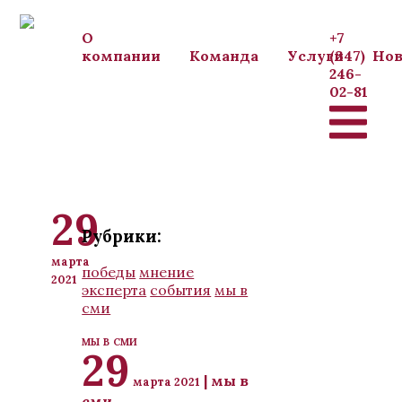
Перейти к основному содержанию
О
+7
компании
Команда
Услуги
(347)
Нов
246-
02-81
29
Рубрики:
марта
победы
мнение
2021
эксперта
события
мы в
сми
мы в сми
29
| мы в
марта 2021
сми