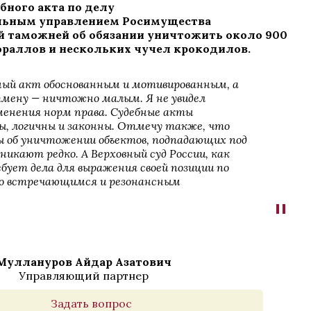
бного акта по делу
льным управлением Росимущества
й таможней об обязании уничтожить около 900
раллов и нескольких чучел крокодилов.
ый акт обоснованным и мотивированным, а
тмену — ничтожно малым. Я не увидел
менения норм права. Судебные акты
, логичны и законны. Отмечу также, что
ы об уничтожении объектов, подпадающих под
никают редко. А Верховный суд России, как
ебует дела для выражения своей позиции по
то встречающимся и резонансным
"
Муллануров Айдар Азатович
Управляющий партнер
Задать вопрос