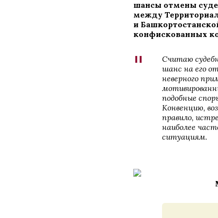
шансы отмены суде
между Территориа
и Башкортостанско
конфискованных ко
"
Считаю судебн
шанс на его о
неверного при
мотивированны
подобные спор
Конвенцию, воз
правило, истр
наиболее час
ситуациям.