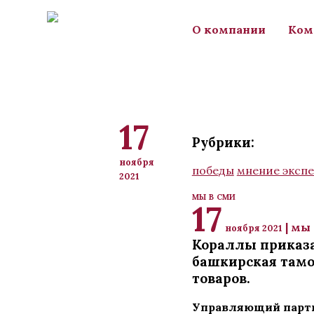
Перейти к основному содержанию
О компании
Ком
17
Рубрики:
ноября
победы
мнение экспе
2021
мы в сми
17
| мы
ноября 2021
Кораллы приказа
башкирская тамо
товаров.
Управляющий партн