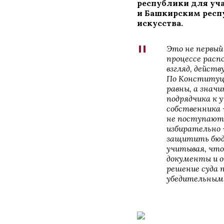
республики для уч
и Башкирским рес
искусства.
"
Это не первый 
процессе расп
взгляд, дейст
По Конституци
равны, а значи
подрядчика к 
собственника 
не поступают,
избирательно 
защитить бюдж
учитывая, чт
документы и о
решение суда 
убедительным