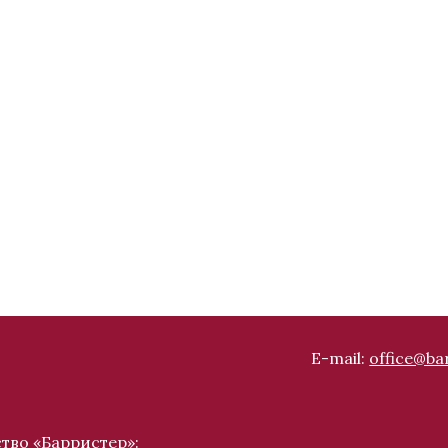
E-mail:
office@bar
тво «Барристер»: