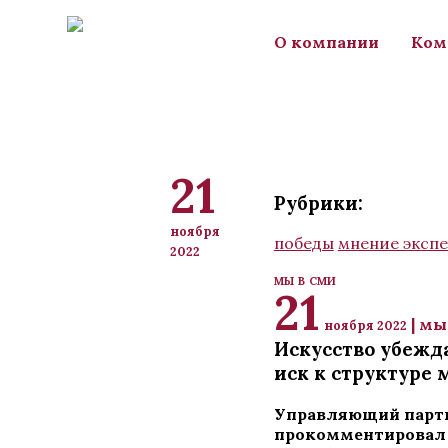
Перейти к основному содержанию
О компании
Ком
21
Рубрики:
ноября
победы
мнение экспе
2022
мы в сми
21
| мы
ноября 2022
Искусство убежда
иск к структуре
Управляющий партн
прокомментировал 