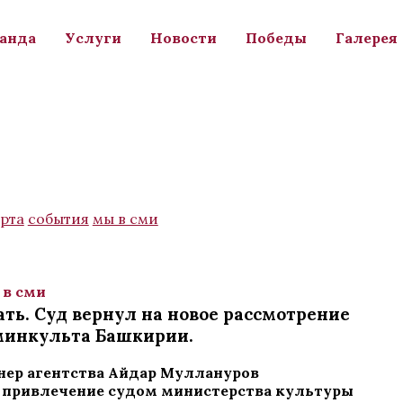
анда
Услуги
Новости
Победы
Галерея
рта
события
мы в сми
 в сми
ть. Суд вернул на новое рассмотрение
 минкульта Башкирии.
ер агентства Айдар Муллануров
привлечение судом министерства культуры