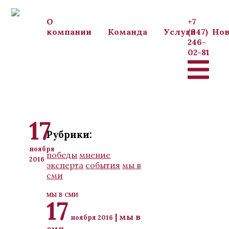
Перейти к основному содержанию
О
+7
компании
Команда
Услуги
(347)
Нов
246-
02-81
17
Рубрики:
ноября
победы
мнение
2016
эксперта
события
мы в
сми
мы в сми
17
| мы в
ноября 2016
сми