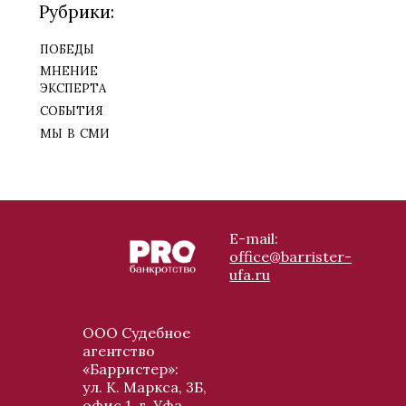
Рубрики:
победы
мнение
эксперта
события
мы в сми
E-mail:
office@barrister-
ufa.ru
ООО Судебное
агентство
«Барристер»:
ул. К. Маркса, 3Б,
офис 1, г. Уфа