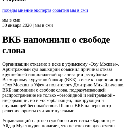
победы
мнение эксперта
события
мы в сми
мы в сми
30
января 2020
| мы в сми
ВКБ напомнили о свободе
слова
Организации отказано в иске к уфимскому «Эху Москвы».
Арбитражный суд Башкирии объяснил причины отказа
крупнейшей национальной организации республики —
Всемирному курултаю башкир (ВКБ) в иске к радиостанции
«Эхо Москвы в Уфе» и политологу Дмитрию Михайличенко.
ВКБ напомнили о свободе слова, подразумевающей
распространение не только «безобидной и нейтральной»
информации, но и «оскорбляющей, шокирующей и
внушающей беспокойство». Шансы ВКБ на пересмотр
решения юристы считают нулевыми.
Управляющий партнер судебного агентства «Барристер»
Айдар Муллануров полагает, что перспектив для отмены